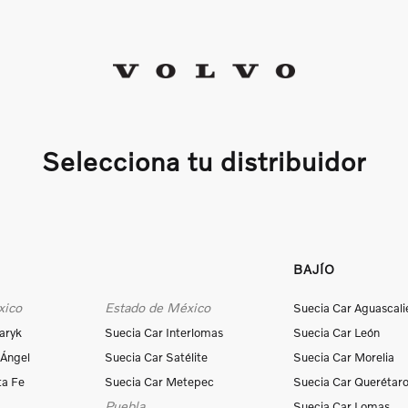
Selecciona tu distribuidor
BAJÍO
xico
Estado de México
Suecia Car Aguascali
aryk
Suecia Car Interlomas
Suecia Car León
 Ángel
Suecia Car Satélite
Suecia Car Morelia
ta Fe
Suecia Car Metepec
Suecia Car Querétar
Puebla
Suecia Car Lomas